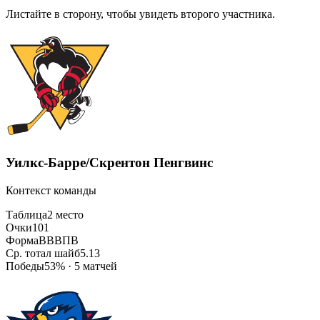
Листайте в сторону, чтобы увидеть второго участника.
Уилкс-Барре/Скрентон Пенгвинс
Контекст команды
Таблица
2 место
Очки
101
Форма
ВВВПВ
Ср. тотал шайб
5.13
Победы
53% · 5 матчей