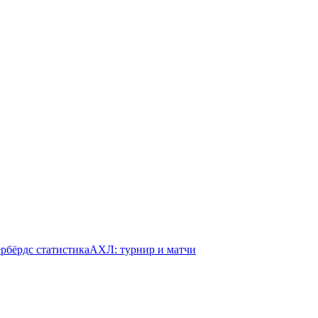
рбёрдс статистика
АХЛ: турнир и матчи