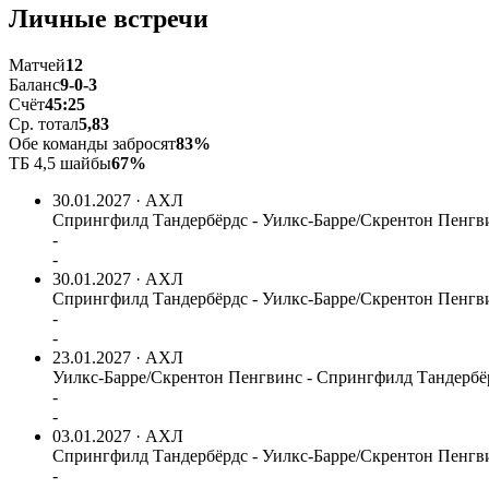
Личные встречи
Матчей
12
Баланс
9-0-3
Счёт
45:25
Ср. тотал
5,83
Обе команды забросят
83%
ТБ 4,5 шайбы
67%
30.01.2027 · АХЛ
Спрингфилд Тандербёрдс - Уилкс-Барре/Скрентон Пенгв
-
-
30.01.2027 · АХЛ
Спрингфилд Тандербёрдс - Уилкс-Барре/Скрентон Пенгв
-
-
23.01.2027 · АХЛ
Уилкс-Барре/Скрентон Пенгвинс - Спрингфилд Тандербё
-
-
03.01.2027 · АХЛ
Спрингфилд Тандербёрдс - Уилкс-Барре/Скрентон Пенгв
-