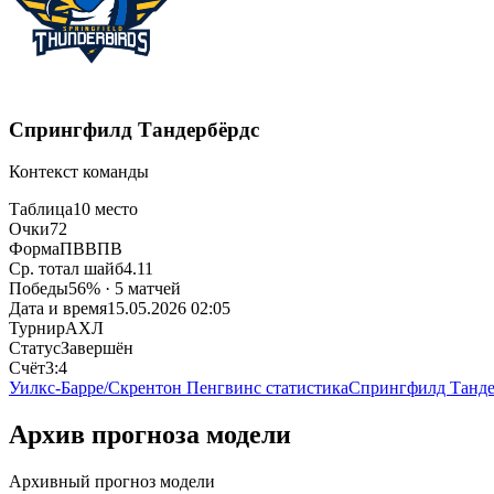
Спрингфилд Тандербёрдс
Контекст команды
Таблица
10 место
Очки
72
Форма
ПВВПВ
Ср. тотал шайб
4.11
Победы
56% · 5 матчей
Дата и время
15.05.2026 02:05
Турнир
АХЛ
Статус
Завершён
Счёт
3:4
Уилкс-Барре/Скрентон Пенгвинс статистика
Спрингфилд Танде
Архив прогноза модели
Архивный прогноз модели