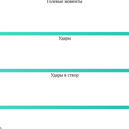
Голевые моменты
Удары
Удары в створ
0.