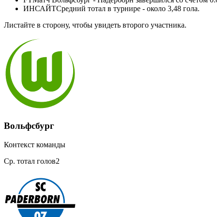
ИНСАЙТ
Средний тотал в турнире - около 3,48 гола.
Листайте в сторону, чтобы увидеть второго участника.
Вольфсбург
Контекст команды
Ср. тотал голов
2