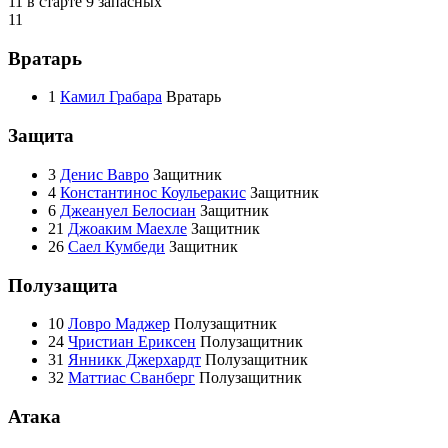
11 в старте
9 запасных
11
Вратарь
1
Камил Грабара
Вратарь
Защита
3
Денис Вавро
Защитник
4
Константинос Коульеракис
Защитник
6
Джеануел Белосиан
Защитник
21
Джоаким Маехле
Защитник
26
Саел Кумбеди
Защитник
Полузащита
10
Ловро Маджер
Полузащитник
24
Чристиан Ериксен
Полузащитник
31
Янникк Джерхардт
Полузащитник
32
Маттиас Сванберг
Полузащитник
Атака