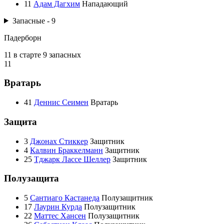
11
Адам Дагхим
Нападающий
Запасные - 9
Падерборн
11 в старте
9 запасных
11
Вратарь
41
Деннис Сеимен
Вратарь
Защита
3
Джонах Стиккер
Защитник
4
Калвин Браккелманн
Защитник
25
Тджарк Лассе Шеллер
Защитник
Полузащита
5
Сантиаго Кастанеда
Полузащитник
17
Лаурин Курда
Полузащитник
22
Маттес Хансен
Полузащитник