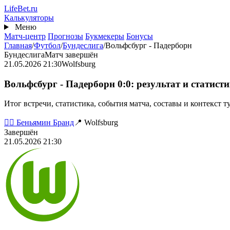
Перейти
Life
Bet
.ru
к
Калькуляторы
основному
Меню
содержанию
Матч-центр
Прогнозы
Букмекеры
Бонусы
Главная
/
Футбол
/
Бундеслига
/
Вольфсбург - Падерборн
Бундеслига
Матч завершён
21.05.2026 21:30
Wolfsburg
Вольфсбург - Падерборн 0:0: результат и статист
Итог встречи, статистика, события матча, составы и контекст т
👨‍⚖️ Беньямин Бранд
📍 Wolfsburg
Завершён
21.05.2026 21:30