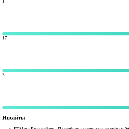
1
17
5
Инсайты
FT
Матч Вольфсбург - Падерборн завершился со счётом 0: