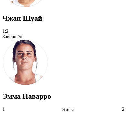
Чжан Шуай
1:2
Завершён
Эмма Наварро
1
2
Эйсы