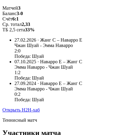
Матчей
3
Баланс
3-0
Счёт
6:1
Ср. тотал
2,33
ТБ 2,5 сета
33%
27.02.2026 · Жанг С – Наварро Е
Чжан Шуай - Эмма Наварро
2:0
Победа: Шуай
07.10.2025 · Наварро Е – Жанг С
Эмма Наварро - Чжан Шуай
1:2
Победа: Шуай
27.09.2024 · Наварро Е – Жанг С
Эмма Наварро - Чжан Шуай
0:2
Победа: Шуай
Открыть H2H-хаб
Теннисный матч
Участники матча