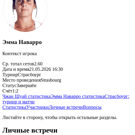
Эмма Наварро
Контекст игрока
Ср. тотал сетов
2.60
Дата и время
21.05.2026 16:30
Турнир
Страсбоург
Место проведения
Strasbourg
Статус
Завершён
Счёт
1:2
Чжан Шуай статистика
Эмма Наварро статистика
Страсбоург:
турнир и матчи
Статистика
Участники
Личные встречи
Вопросы
Листайте в сторону, чтобы открыть остальные разделы.
Личные встречи