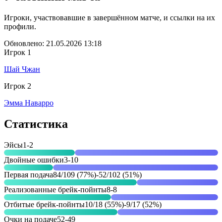
Игроки, участвовавшие в завершённом матче, и ссылки на их
профили.
Обновлено: 21.05.2026 13:18
Игрок 1
Шай Чжан
Игрок 2
Эмма Наварро
Статистика
Эйсы
1
-
2
Двойные ошибки
3
-
10
Первая подача
84/109 (77%)
-
52/102 (51%)
Реализованные брейк-пойнты
8
-
8
Отбитые брейк-пойнты
10/18 (55%)
-
9/17 (52%)
Очки на подаче
52
-
49