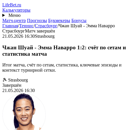
Перейти
Life
Bet
.ru
к
Калькуляторы
основному
Меню
содержанию
Матч-центр
Прогнозы
Букмекеры
Бонусы
Главная
/
Теннис
/
Страсбоург
/
Чжан Шуай - Эмма Наварро
Страсбоург
Матч завершён
21.05.2026 16:30
Strasbourg
Чжан Шуай - Эмма Наварро 1:2: счёт по сетам и
статистика матча
Итог матча, счёт по сетам, статистика, ключевые эпизоды и
контекст турнирной сетки.
🎾 Strasbourg
Завершён
21.05.2026 16:30