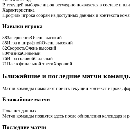
В текущей выборке игрок регулярно появляется в составе и вл
Характеристика
Профиль игрока собран из доступных данных и контекста кома
Навыки игрока
88
Завершение
Очень высокий
85
Игра в штрафной
Очень высокий
82
Скорость
Очень высокий
80
Физика
Сильный
76
Игра головой
Сильный
71
Пас в финальной трети
Хороший
Ближайшие и последние матчи команд
Матчи команды помогают понять текущий контекст игрока, фор
Ближайшие матчи
Пока нет данных
Матчи команды появятся здесь после обновления календаря и ре
Последние матчи