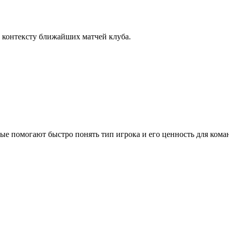
 контексту ближайших матчей клуба.
рые помогают быстро понять тип игрока и его ценность для кома