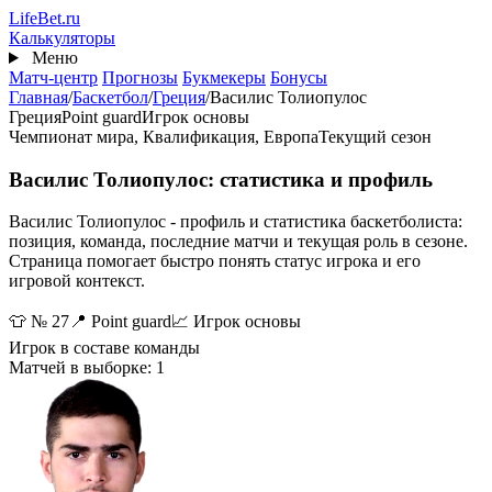
Перейти
Life
Bet
.ru
к
Калькуляторы
основному
Меню
содержанию
Матч-центр
Прогнозы
Букмекеры
Бонусы
Главная
/
Баскетбол
/
Греция
/
Василис Толиопулос
Греция
Point guard
Игрок основы
Чемпионат мира, Квалификация, Европа
Текущий сезон
Василис Толиопулос: статистика и профиль
Василис Толиопулос - профиль и статистика баскетболиста:
позиция, команда, последние матчи и текущая роль в сезоне.
Страница помогает быстро понять статус игрока и его
игровой контекст.
👕 № 27
📍 Point guard
📈 Игрок основы
Игрок в составе команды
Матчей в выборке: 1