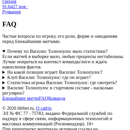
Греция
91:64
27 ноя ·
Румыния
FAQ
Частые вопросы по игроку, его роли, форме и ожиданиям
перед ближайшими матчами.
Почему по Василис Толиопулос мало статистики?
Если матчей в выборке мало, любые проценты нестабильны.
Лучше опираться на контекст команды/лиги и ждать
накопления фактов.
На какой позиции играет Василис Толиопулос?
Клуб Василис Толиопулос: где он играет?
Статистика игрока Василис Толиопулос: где смотреть?
Василис Толиопулос в стартовом составе - насколько
регулярно?
Ближайшие матчи
FAQ
Команда
© 2026 lifebet.ru,
О сайте
.
ЭЛ № ФС 77 - 75783, выдано Федеральной службой по
надзору в сфере связи, информационных технологий и
массовых коммуникаций (Роскомнадзор). 18+
При перепечатке материала активная ссылка на