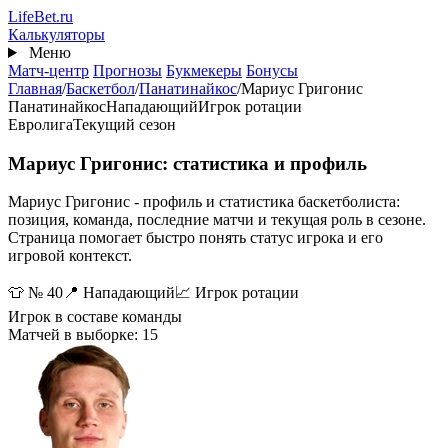
Перейти
Life
Bet
.ru
к
Калькуляторы
основному
Меню
содержанию
Матч-центр
Прогнозы
Букмекеры
Бонусы
Главная
/
Баскетбол
/
Панатинайкос
/
Мариус Григонис
Панатинайкос
Нападающий
Игрок ротации
Евролига
Текущий сезон
Мариус Григонис: статистика и профиль
Мариус Григонис - профиль и статистика баскетболиста:
позиция, команда, последние матчи и текущая роль в сезоне.
Страница помогает быстро понять статус игрока и его
игровой контекст.
👕 № 40
📍 Нападающий
📈 Игрок ротации
Игрок в составе команды
Матчей в выборке: 15