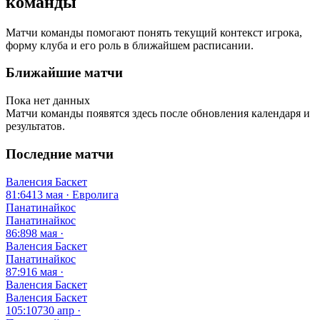
команды
Матчи команды помогают понять текущий контекст игрока,
форму клуба и его роль в ближайшем расписании.
Ближайшие матчи
Пока нет данных
Матчи команды появятся здесь после обновления календаря и
результатов.
Последние матчи
Валенсия Баскет
81:64
13 мая · Евролига
Панатинайкос
Панатинайкос
86:89
8 мая ·
Валенсия Баскет
Панатинайкос
87:91
6 мая ·
Валенсия Баскет
Валенсия Баскет
105:107
30 апр ·