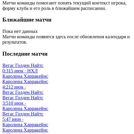
Матчи команды помогают понять текущий контекст игрока,
форму клуба и его роль в ближайшем расписании.
Ближайшие матчи
Пока нет данных
Матчи команды появятся здесь после обновления календаря и
результатов.
Последние матчи
Вегас Голден Найтс
0:3
15 июн · НХЛ
Каролина Харракейнс
Каролина Харракейнс
4:2
12 июн ·
Вегас Голден Найтс
Вегас Голден Найтс
3:5
10 июн ·
Каролина Харракейнс
Вегас Голден Найтс
5:4
7 июн ·
Каролина Харракейнс
Каролина Харракейнс