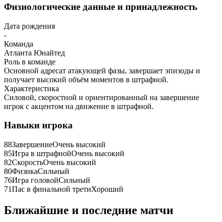
Физиологические данные и принадлежность
Дата рождения
-
Команда
Атланта Юнайтед
Роль в команде
Основной адресат атакующей фазы, завершает эпизоды и
получает высокий объём моментов в штрафной.
Характеристика
Силовой, скоростной и ориентированный на завершение
игрок с акцентом на движение в штрафной.
Навыки игрока
88
Завершение
Очень высокий
85
Игра в штрафной
Очень высокий
82
Скорость
Очень высокий
80
Физика
Сильный
76
Игра головой
Сильный
71
Пас в финальной трети
Хороший
Ближайшие и последние матчи