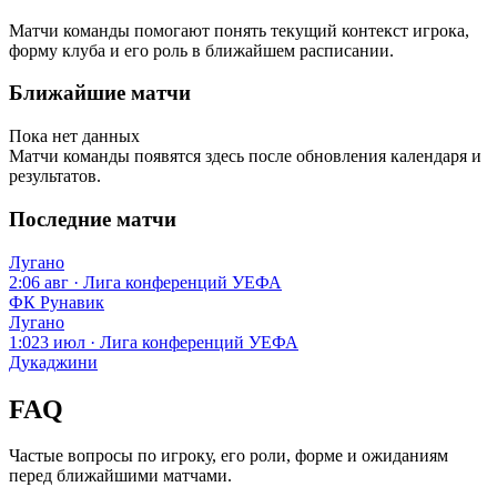
Матчи команды помогают понять текущий контекст игрока,
форму клуба и его роль в ближайшем расписании.
Ближайшие матчи
Пока нет данных
Матчи команды появятся здесь после обновления календаря и
результатов.
Последние матчи
Лугано
2:0
6 авг · Лига конференций УЕФА
ФК Рунавик
Лугано
1:0
23 июл · Лига конференций УЕФА
Дукаджини
FAQ
Частые вопросы по игроку, его роли, форме и ожиданиям
перед ближайшими матчами.