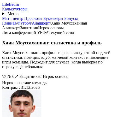
Перейти
Life
Bet
.ru
к
Калькуляторы
основному
Меню
содержанию
Матч-центр
Прогнозы
Букмекеры
Бонусы
Главная
/
Футбол
/
Алашкерт
/
Хаик Моуссаханиан
Алашкерт
Защитник
Игрок основы
Лига конференций УЕФА
Текущий сезон
Хаик Моуссаханиан: статистика и профиль
Хаик Моуссаханиан - профиль игрока с аккуратной подачей
статистики: позиция, клуб, матчевой контекст и последние
игры команды. Подходит для случаев, когда выборка по
игроку ещё небольшая.
👕 № 6
📍 Защитник
📈 Игрок основы
Игрок в составе команды
Контракт: 31.12.2026