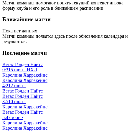
Матчи команды помогают понять текущий контекст игрока,
форму клуба и его роль в ближайшем расписании.
Ближайшие матчи
Пока нет данных
Матчи команды появятся здесь после обновления календаря и
результатов.
Последние матчи
Вегас Голден Найтс
0:3
15 июн · НХЛ
Каролина Харракейнс
Каролина Харракейнс
4:2
12 июн ·
Вегас Голден Найтс
Вегас Голден Найтс
3:5
10 июн ·
Каролина Харракейнс
Вегас Голден Найтс
5:4
7 июн ·
Каролина Харракейнс
Каролина Харракейнс