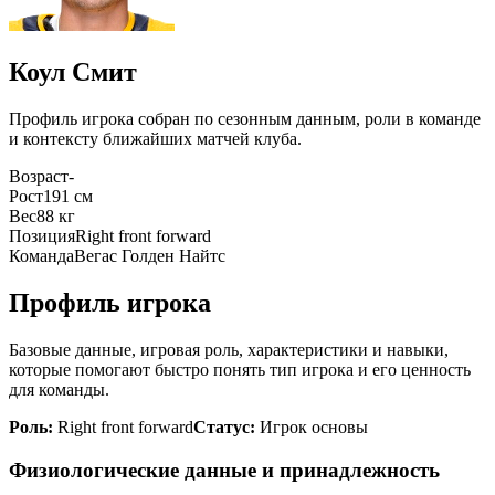
Коул Смит
Профиль игрока собран по сезонным данным, роли в команде
и контексту ближайших матчей клуба.
Возраст
-
Рост
191 см
Вес
88 кг
Позиция
Right front forward
Команда
Вегас Голден Найтс
Профиль игрока
Базовые данные, игровая роль, характеристики и навыки,
которые помогают быстро понять тип игрока и его ценность
для команды.
Роль:
Right front forward
Статус:
Игрок основы
Физиологические данные и принадлежность