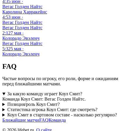
4:3
5 июн ·
Вегас Голден Найтс
Каролина Харракейнс
4:5
3 июн ·
Вегас Голден Найтс
Вегас Голден Найтс
2:1
27 мая ·
Колорадо Эвэленч
Вегас Голден Найтс
5:3
25 мая ·
Колорадо Эвэленч
FAQ
Частые вопросы по игроку, его роли, форме и ожиданиям
перед ближайшими матчами.
За какую команду играет Коул Смит?
Команда Коул Смит: Вегас Голден Найтс.
Позиция/роль Коул Смит?
Статистика игрока Коул Смит: где смотреть?
Коул Смит в стартовом составе - насколько регулярно?
Ближайшие матчи
FAQ
Команда
© 2026 lifebet.ru,
О сайте
.