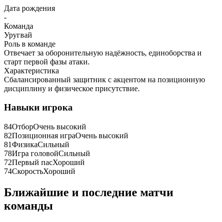
Дата рождения
-
Команда
Уругвай
Роль в команде
Отвечает за оборонительную надёжность, единоборства и
старт первой фазы атаки.
Характеристика
Сбалансированный защитник с акцентом на позиционную
дисциплину и физическое присутствие.
Навыки игрока
84
Отбор
Очень высокий
82
Позиционная игра
Очень высокий
81
Физика
Сильный
78
Игра головой
Сильный
72
Первый пас
Хороший
74
Скорость
Хороший
Ближайшие и последние матчи
команды