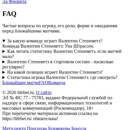
Ла Фиорита
FAQ
Частые вопросы по игроку, его роли, форме и ожиданиям
перед ближайшими матчами.
За какую команду играет Валентин Стеинметз?
Команда Валентин Стеинметз: Уна Штрассен.
Как читать статистику Валентин Стеинметз, если матчей
мало?
Валентин Стеинметз в стартовом составе - насколько
регулярно?
На какой позиции играет Валентин Стеинметз?
Статистика игрока Валентин Стеинметз: где смотреть?
Ближайшие матчи
FAQ
Команда
© 2026 lifebet.ru,
О сайте
.
ЭЛ № ФС 77 - 75783, выдано Федеральной службой по
надзору в сфере связи, информационных технологий и
массовых коммуникаций (Роскомнадзор). 18+
При перепечатке материала активная ссылка на
https://lifebet.ru/ обязательна!
Матч-центр
Прогнозы
Букмекеры
Бонусы