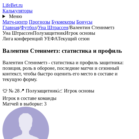
Перейти
Life
Bet
.ru
к
Калькуляторы
основному
Меню
содержанию
Матч-центр
Прогнозы
Букмекеры
Бонусы
Главная
/
Футбол
/
Уна Штрассен
/
Валентин Стеинметз
Уна Штрассен
Полузащитник
Игрок основы
Лига конференций УЕФА
Текущий сезон
Валентин Стеинметз: статистика и профиль
Валентин Стеинметз - статистика и профиль защитника:
позиция, роль в обороне, последние матчи и сезонный
контекст, чтобы быстро оценить его место в составе и
текущую форму.
👕 № 28
📍 Полузащитник
📈 Игрок основы
Игрок в составе команды
Матчей в выборке: 3