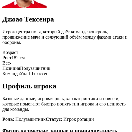
Джоао Тексеира
Игрок центра поля, который даёт команде контроль,
продвижение мяча и связующий объём между фазами атаки и
обороны.
Возраст
-
Рост
182 см
Вес
-
Позиция
Полузащитник
Команда
Уна Штрассен
Профиль игрока
Базовые данные, игровая роль, характеристики и навыки,
которые помогают быстро понять тип игрока и его ценность
для команды.
Роль:
Полузащитник
Статус:
Игрок ротации
Физиологические данные и принадлежность