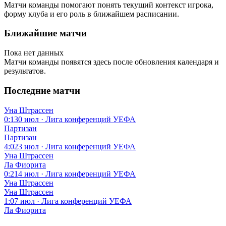
Матчи команды помогают понять текущий контекст игрока,
форму клуба и его роль в ближайшем расписании.
Ближайшие матчи
Пока нет данных
Матчи команды появятся здесь после обновления календаря и
результатов.
Последние матчи
Уна Штрассен
0:1
30 июл · Лига конференций УЕФА
Партизан
Партизан
4:0
23 июл · Лига конференций УЕФА
Уна Штрассен
Ла Фиорита
0:2
14 июл · Лига конференций УЕФА
Уна Штрассен
Уна Штрассен
1:0
7 июл · Лига конференций УЕФА
Ла Фиорита