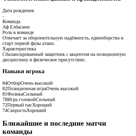
Дата рождения
-
Команда
Аф Елбасани
Роль в команде
Отвечает за оборонительную надёжность, единоборства и
старт первой фазы атаки.
Характеристика
Сбалансированный защитник с акцентом на позиционную
дисциплину и физическое присутствие.
Навыки игрока
84
Отбор
Очень высокий
82
Позиционная игра
Очень высокий
81
Физика
Сильный
78
Игра головой
Сильный
72
Первый пас
Хороший
74
Скорость
Хороший
Ближайшие и последние матчи
команды