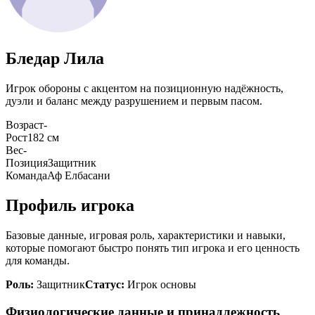
Бледар Лила
Игрок обороны с акцентом на позиционную надёжность,
дуэли и баланс между разрушением и первым пасом.
Возраст
-
Рост
182 см
Вес
-
Позиция
Защитник
Команда
Аф Елбасани
Профиль игрока
Базовые данные, игровая роль, характеристики и навыки,
которые помогают быстро понять тип игрока и его ценность
для команды.
Роль:
Защитник
Статус:
Игрок основы
Физиологические данные и принадлежность