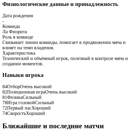
Физиологические данные и принадлежность
Дата рождения
-
Команда
Ла Фиорита
Роль в команде
Связывает линии команды, помогает в продвижении мяча и
влияет на темп владения.
Характеристика
Технический и объёмный игрок, полезный в контроле мяча и
создании моментов.
Навыки игрока
84
Отбор
Очень высокий
82
Позиционная игра
Очень высокий
81
Физика
Сильный
78
Игра головой
Сильный
72
Первый пас
Хороший
74
Скорость
Хороший
Ближайшие и последние матчи