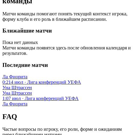
команды
Матчи команды помогают понять текущий контекст игрока,
форму клуба и его роль в ближайшем расписании.
Ближайшие матчи
Пока нет данных
Матчи команды появятся здесь после обновления календаря и
результатов.
Последние матчи
Ла Фиорита
0:2
14 июл · Лига конференций УЕФА
Уна Штрассен
Уна Штрассен
1:0
7 июл · Лига конференций УЕФА
Ла Фиорита
FAQ
Частые вопросы по игроку, его роли, форме и ожиданиям
перед ближайшими матчами.