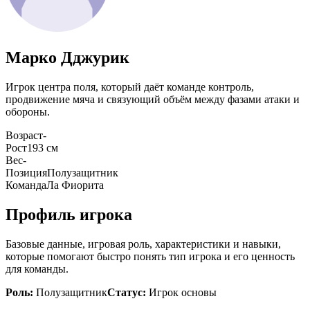
Марко Дджурик
Игрок центра поля, который даёт команде контроль,
продвижение мяча и связующий объём между фазами атаки и
обороны.
Возраст
-
Рост
193 см
Вес
-
Позиция
Полузащитник
Команда
Ла Фиорита
Профиль игрока
Базовые данные, игровая роль, характеристики и навыки,
которые помогают быстро понять тип игрока и его ценность
для команды.
Роль:
Полузащитник
Статус:
Игрок основы