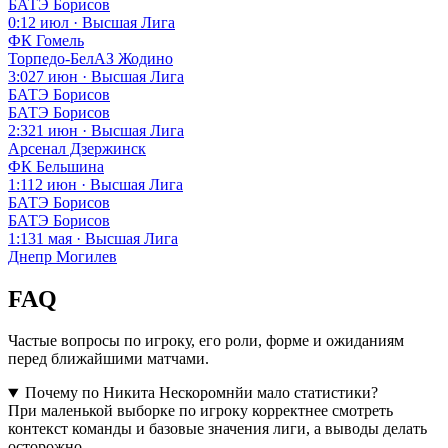
БАТЭ Борисов
0:1
2 июл · Высшая Лига
ФК Гомель
Торпедо-БелАЗ Жодино
3:0
27 июн · Высшая Лига
БАТЭ Борисов
БАТЭ Борисов
2:3
21 июн · Высшая Лига
Арсенал Дзержинск
ФК Бельшина
1:1
12 июн · Высшая Лига
БАТЭ Борисов
БАТЭ Борисов
1:1
31 мая · Высшая Лига
Днепр Могилев
FAQ
Частые вопросы по игроку, его роли, форме и ожиданиям
перед ближайшими матчами.
Почему по Никита Нескоромнйи мало статистики?
При маленькой выборке по игроку корректнее смотреть
контекст команды и базовые значения лиги, а выводы делать
осторожно.