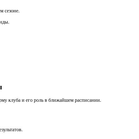
м сезоне.
нды.
ы
му клуба и его роль в ближайшем расписании.
зультатов.