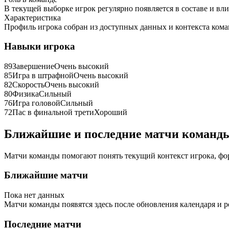
В текущей выборке игрок регулярно появляется в составе и вл
Характеристика
Профиль игрока собран из доступных данных и контекста кома
Навыки игрока
89
Завершение
Очень высокий
85
Игра в штрафной
Очень высокий
82
Скорость
Очень высокий
80
Физика
Сильный
76
Игра головой
Сильный
72
Пас в финальной трети
Хороший
Ближайшие и последние матчи команд
Матчи команды помогают понять текущий контекст игрока, фор
Ближайшие матчи
Пока нет данных
Матчи команды появятся здесь после обновления календаря и ре
Последние матчи