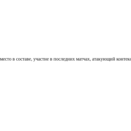
есто в составе, участие в последних матчах, атакующий контекс