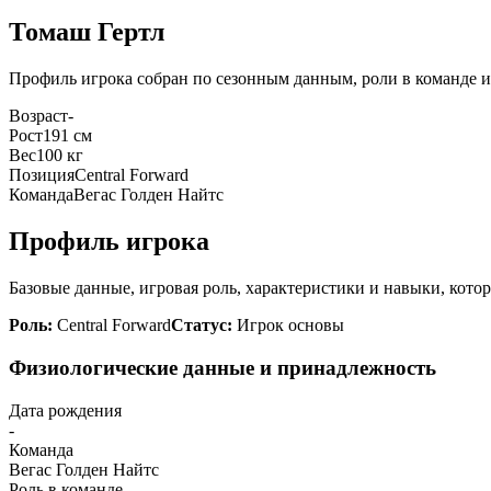
Томаш Гертл
Профиль игрока собран по сезонным данным, роли в команде и
Возраст
-
Рост
191 см
Вес
100 кг
Позиция
Central Forward
Команда
Вегас Голден Найтс
Профиль игрока
Базовые данные, игровая роль, характеристики и навыки, кото
Роль:
Central Forward
Статус:
Игрок основы
Физиологические данные и принадлежность
Дата рождения
-
Команда
Вегас Голден Найтс
Роль в команде