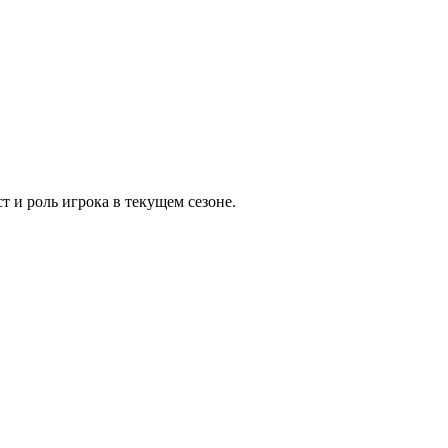
т и роль игрока в текущем сезоне.