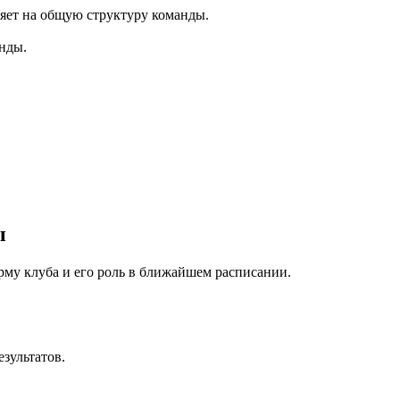
ияет на общую структуру команды.
нды.
ы
му клуба и его роль в ближайшем расписании.
зультатов.