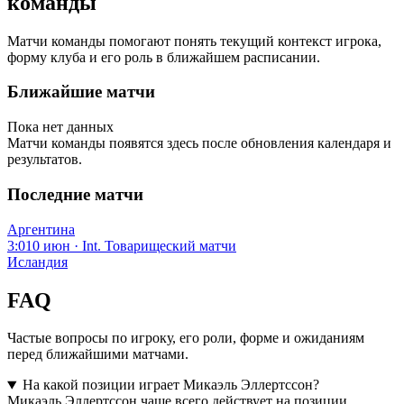
команды
Матчи команды помогают понять текущий контекст игрока,
форму клуба и его роль в ближайшем расписании.
Ближайшие матчи
Пока нет данных
Матчи команды появятся здесь после обновления календаря и
результатов.
Последние матчи
Аргентина
3:0
10 июн · Int. Товарищеский матчи
Исландия
FAQ
Частые вопросы по игроку, его роли, форме и ожиданиям
перед ближайшими матчами.
На какой позиции играет Микаэль Эллертссон?
Микаэль Эллертссон чаще всего действует на позиции