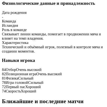
Физиологические данные и принадлежность
Дата рождения
-
Команда
Исландия
Роль в команде
Связывает линии команды, помогает в продвижении мяча и
влияет на темп владения.
Характеристика
Технический и объёмный игрок, полезный в контроле мяча и
создании моментов.
Навыки игрока
84
Отбор
Очень высокий
82
Позиционная игра
Очень высокий
81
Физика
Сильный
78
Игра головой
Сильный
72
Первый пас
Хороший
74
Скорость
Хороший
Ближайшие и последние матчи