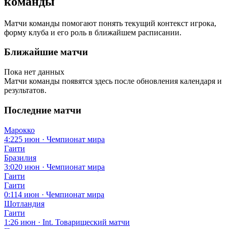
команды
Матчи команды помогают понять текущий контекст игрока,
форму клуба и его роль в ближайшем расписании.
Ближайшие матчи
Пока нет данных
Матчи команды появятся здесь после обновления календаря и
результатов.
Последние матчи
Марокко
4:2
25 июн · Чемпионат мира
Гаити
Бразилия
3:0
20 июн · Чемпионат мира
Гаити
Гаити
0:1
14 июн · Чемпионат мира
Шотландия
Гаити
1:2
6 июн · Int. Товарищеский матчи