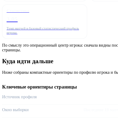
Статистика
3.05
Темп матчей и базовый статистический профиль
игрока.
По смыслу это операционный центр игрока: сначала видны пос
страницы.
Куда идти дальше
Ниже собраны компактные ориентиры по профилю игрока и бы
Ключевые ориентиры страницы
Источник профиля
Окно выборки
Последние 19 мат