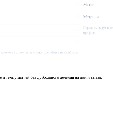
19
Матчи
16
Метрики
Переходы ведут в ре
3.05
профиля.
0.72
ь ключевые ориентиры игрока и перейти в нужный срез.
е и темпу матчей без футбольного деления на дом и выезд.