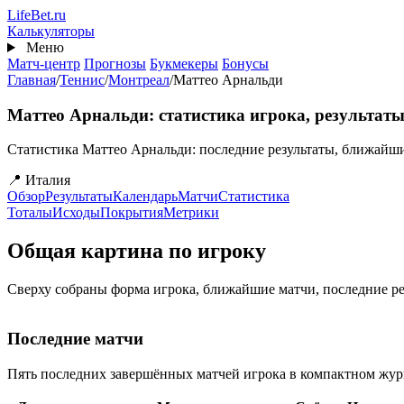
Перейти
Life
Bet
.ru
к
Калькуляторы
основному
Меню
содержанию
Матч-центр
Прогнозы
Букмекеры
Бонусы
Главная
/
Теннис
/
Монтреал
/
Маттео Арнальди
Маттео Арнальди: статистика игрока, результаты
Статистика Маттео Арнальди: последние результаты, ближайши
📍 Италия
Обзор
Результаты
Календарь
Матчи
Статистика
Тоталы
Исходы
Покрытия
Метрики
Общая картина по игроку
Сверху собраны форма игрока, ближайшие матчи, последние р
Последние матчи
Пять последних завершённых матчей игрока в компактном жур