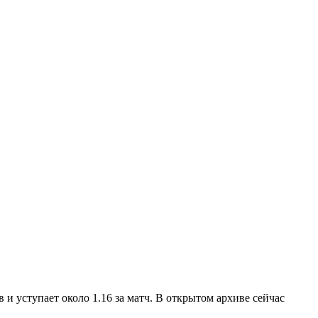
и уступает около 1.16 за матч. В открытом архиве сейчас