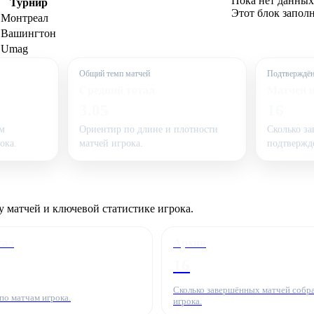
Пока нет данных
Турнир
Этот блок заполн
Монтреал
Вашингтон
Umag
Общий темп матчей
Подтверждён
Средний тотал
Матчей 
3.05
16
им
Ориентир по длине и плотности
Сколько з
ока.
матчей игрока.
подтвержде
у матчей и ключевой статистике игрока.
тал
Архив
16
Сколько завершённых матчей собр
по матчам игрока.
игрока.