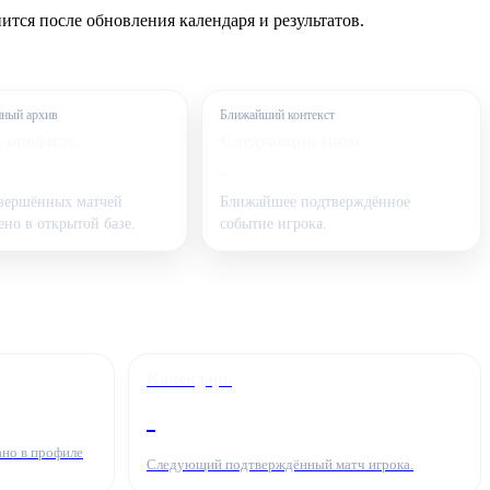
ится после обновления календаря и результатов.
ный архив
Ближайший контекст
в профиле
Следующий матч
-
авершённых матчей
Ближайшее подтверждённое
но в открытой базе.
событие игрока.
Календарь
-
ано в профиле
Следующий подтверждённый матч игрока.