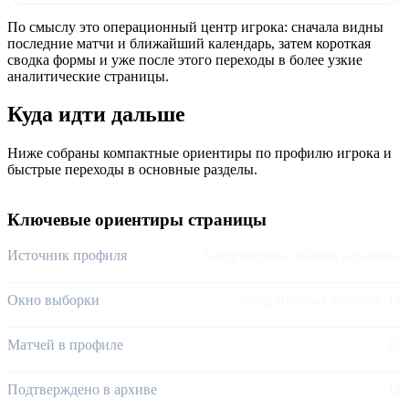
По смыслу это операционный центр игрока: сначала видны
последние матчи и ближайший календарь, затем короткая
сводка формы и уже после этого переходы в более узкие
аналитические страницы.
Куда идти дальше
Ниже собраны компактные ориентиры по профилю игрока и
быстрые переходы в основные разделы.
Ключевые ориентиры страницы
Источник профиля
Завершённые матчи команды
Окно выборки
Завершённых матчей: 12
Матчей в профиле
12
Подтверждено в архиве
12