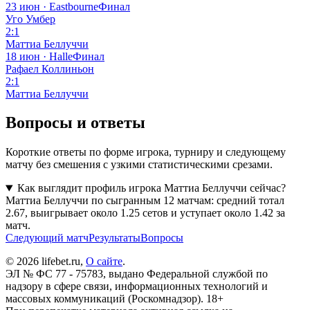
23 июн · Eastbourne
Финал
Уго Умбер
2:1
Маттиа Беллуччи
18 июн · Halle
Финал
Рафаел Коллиньон
2:1
Маттиа Беллуччи
Вопросы и ответы
Короткие ответы по форме игрока, турниру и следующему
матчу без смешения с узкими статистическими срезами.
Как выглядит профиль игрока Маттиа Беллуччи сейчас?
Маттиа Беллуччи по сыгранным 12 матчам: средний тотал
2.67, выигрывает около 1.25 сетов и уступает около 1.42 за
матч.
Следующий матч
Результаты
Вопросы
© 2026 lifebet.ru,
О сайте
.
ЭЛ № ФС 77 - 75783, выдано Федеральной службой по
надзору в сфере связи, информационных технологий и
массовых коммуникаций (Роскомнадзор). 18+