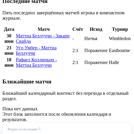
Последние матчи
Пять последних завершённых матчей игрока в компактном
журнале.
Дата
Матч
Счёт
Исход
Турнир
30
Маттиа Беллуччи - Закари
-
Ничья
Wimbledon
июн
Свайда
23
Уго Умбер - Маттиа
2:1
Поражение
Eastbourne
июн
Беллуччи
18
Рафаел Коллиньон -
2:1
Поражение
Halle
июн
Маттиа Беллуччи
Ближайшие матчи
Ближайший календарный контекст без перехода в отдельный
раздел.
Пока нет данных
Этот блок заполнится после обновления календаря и
результатов.
Форма за последние 5