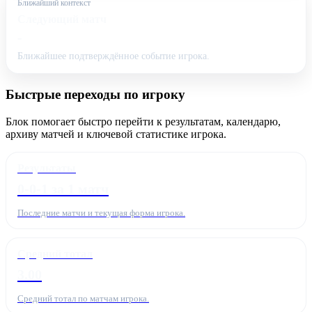
Ближайший контекст
Следующий матч
-
Ближайшее подтверждённое событие игрока.
Быстрые переходы по игроку
Блок помогает быстро перейти к результатам, календарю,
архиву матчей и ключевой статистике игрока.
Результаты
0-0-1 за 1 матч
Последние матчи и текущая форма игрока.
Средний тотал
3.00
Средний тотал по матчам игрока.