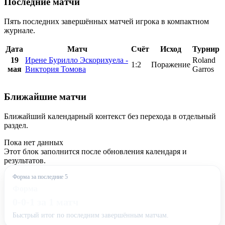
Последние матчи
Пять последних завершённых матчей игрока в компактном
журнале.
Дата
Матч
Счёт
Исход
Турнир
19
Ирене Бурилло Эскорихуела -
Roland
1:2
Поражение
мая
Виктория Томова
Garros
Ближайшие матчи
Ближайший календарный контекст без перехода в отдельный
раздел.
Пока нет данных
Этот блок заполнится после обновления календаря и
результатов.
Форма за последние 5
Форма
0-0-1 за 1 матч
Быстрый итог по последним завершённым матчам.