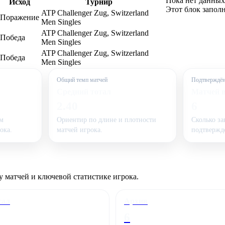
Пока нет данных
Исход
Турнир
Этот блок заполн
ATP Challenger Zug, Switzerland
Поражение
Men Singles
ATP Challenger Zug, Switzerland
Победа
Men Singles
ATP Challenger Zug, Switzerland
Победа
Men Singles
Общий темп матчей
Подтверждён
Средний тотал
Матчей 
2.40
6
им
Ориентир по длине и плотности
Сколько з
ока.
матчей игрока.
подтвержде
у матчей и ключевой статистике игрока.
тал
Архив
6