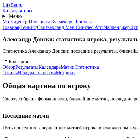
Перейти
Life
Bet
.ru
к
Калькуляторы
основному
Меню
содержанию
Матч-центр
Прогнозы
Букмекеры
Бонусы
Главная
/
Теннис
/
Свитзерланд Мен Синглес Атп Чалленджер Зуг
Александр Донски: статистика игрока, результат
Статистика Александр Донски: последние результаты, ближайш
📍 Болгария
Обзор
Результаты
Календарь
Матчи
Статистика
Тоталы
Исходы
Покрытия
Метрики
Общая картина по игроку
Сверху собраны форма игрока, ближайшие матчи, последние р
Последние матчи
Пять последних завершённых матчей игрока в компактном жур