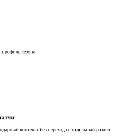
 профиль сезона.
матчи
дарный контекст без перехода в отдельный раздел.