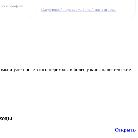
ано в профиле
Следующий подтверждённый матч игрока.
мы и уже после этого переходы в более узкие аналитические
еходы
Открыть