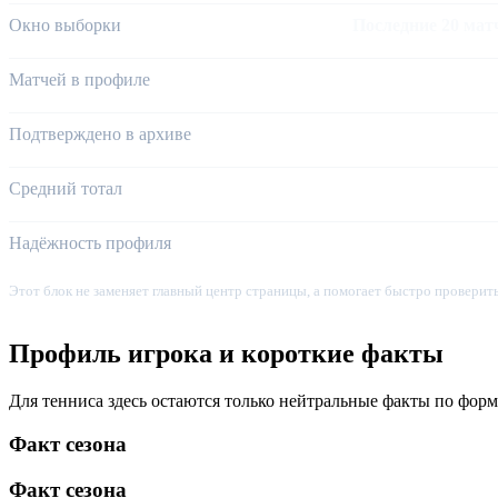
Окно выборки
Последние 20 мат
Матчей в профиле
Подтверждено в архиве
Средний тотал
Надёжность профиля
Этот блок не заменяет главный центр страницы, а помогает быстро проверит
Профиль игрока и короткие факты
Для тенниса здесь остаются только нейтральные факты по форм
Факт сезона
Факт сезона