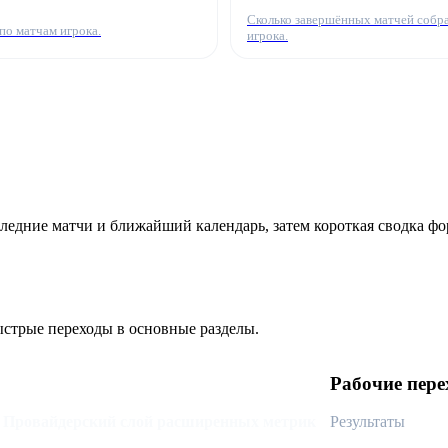
Сколько завершённых матчей собр
по матчам игрока.
игрока.
ледние матчи и ближайший календарь, затем короткая сводка фор
стрые переходы в основные разделы.
Рабочие пер
Провайдерский слой расширенных метрик
Результаты