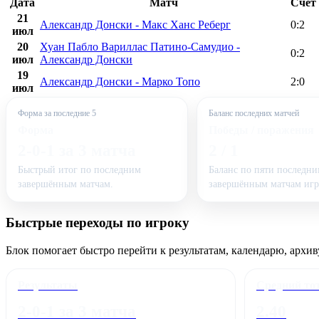
Дата
Матч
Счёт
21
Александр Донски - Макс Ханс Реберг
0:2
июл
20
Хуан Пабло Вариллас Патино-Самудио -
0:2
июл
Александр Донски
19
Александр Донски - Марко Топо
2:0
июл
Форма за последние 5
Баланс последних матчей
Форма
Победы / поражения
2-0-1 за 3 матча
2 / 1
Быстрый итог по последним
Баланс по пяти последн
завершённым матчам.
завершённым матчам игр
Быстрые переходы по игроку
Блок помогает быстро перейти к результатам, календарю, архив
Результаты
Средний то
2-0-1 за 3 матча
2.40