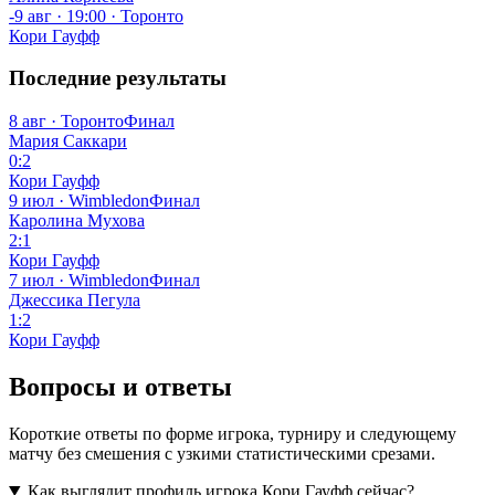
-
9 авг · 19:00 · Торонто
Кори Гауфф
Последние результаты
8 авг · Торонто
Финал
Мария Саккари
0:2
Кори Гауфф
9 июл · Wimbledon
Финал
Каролина Мухова
2:1
Кори Гауфф
7 июл · Wimbledon
Финал
Джессика Пегула
1:2
Кори Гауфф
Вопросы и ответы
Короткие ответы по форме игрока, турниру и следующему
матчу без смешения с узкими статистическими срезами.
Как выглядит профиль игрока Кори Гауфф сейчас?