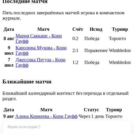
Последние матчи
Пять последних завершённых матчей игрока в компактном
журнале.
Дата
Матч
Счёт
Исход
Турнир
Мария Саккари - Кори
8 авг
0:2
Победа
Торонто
Гауфф
9
Каролина Мухова - Кори
2:1
Поражение
Wimbledon
июл
Гауфф
7
Джессика Пегула - Кори
1:2
Победа
Wimbledon
июл
Гауфф
Ближайшие матчи
Ближайший календарный контекст без перехода в отдельный
раздел.
Дата
Матч
Статус
Турнир
9 авг
Алина Корнеева - Кори Гауфф
Через 1 день
Торонто
Форма за последние 5
Форма