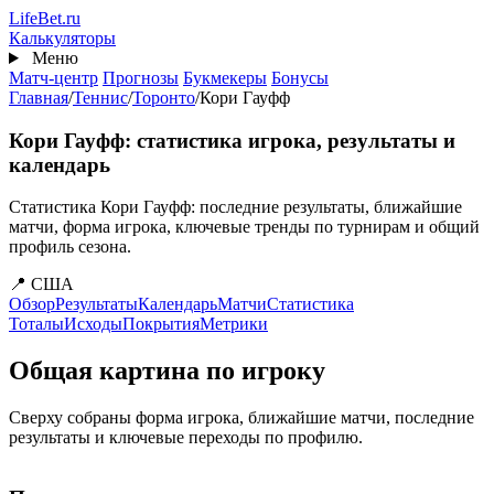
Перейти
Life
Bet
.ru
к
Калькуляторы
основному
Меню
содержанию
Матч-центр
Прогнозы
Букмекеры
Бонусы
Главная
/
Теннис
/
Торонто
/
Кори Гауфф
Кори Гауфф: статистика игрока, результаты и
календарь
Статистика Кори Гауфф: последние результаты, ближайшие
матчи, форма игрока, ключевые тренды по турнирам и общий
профиль сезона.
📍 США
Обзор
Результаты
Календарь
Матчи
Статистика
Тоталы
Исходы
Покрытия
Метрики
Общая картина по игроку
Сверху собраны форма игрока, ближайшие матчи, последние
результаты и ключевые переходы по профилю.