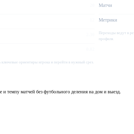
20
Матчи
12
Метрики
Переходы ведут в ре
2.30
профиля.
0.82
ь ключевые ориентиры игрока и перейти в нужный срез.
е и темпу матчей без футбольного деления на дом и выезд.