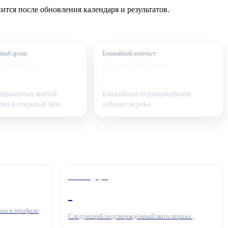
ится после обновления календаря и результатов.
ный архив
Ближайший контекст
в профиле
Следующий матч
-
авершённых матчей
Ближайшее подтверждённое
но в открытой базе.
событие игрока.
Календарь
-
ано в профиле
Следующий подтверждённый матч игрока.