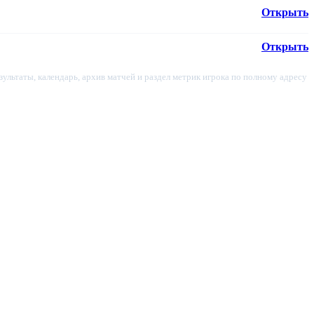
Открыть
Открыть
зультаты, календарь, архив матчей и раздел метрик игрока по полному адресу