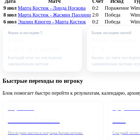
Дата
Матч
Счёт
Исход
Ту
9 июл
Марта Костюк - Линда Носкова
0:2
Поражение
Wim
8 июл
Марта Костюк - Жасмин Паолини
2:0
Победа
Wim
6 июл
Эшлин Крюгер - Марта Костюк
0:2
Победа
Wim
Форма за последние 5
Баланс последних матчей
Форма
Победы / поражения
2-0-1 за 3 матча
2 / 1
Быстрый итог по последним
Баланс по пяти последн
завершённым матчам.
завершённым матчам игр
Быстрые переходы по игроку
Блок помогает быстро перейти к результатам, календарю, архив
Результаты
Средний то
2-0-1 за 3 матча
2.30
Последние матчи и текущая форма игрока.
Средний тотал 