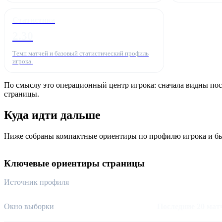
Статистика
2.30
Темп матчей и базовый статистический профиль
игрока.
По смыслу это операционный центр игрока: сначала видны пос
страницы.
Куда идти дальше
Ниже собраны компактные ориентиры по профилю игрока и бы
Ключевые ориентиры страницы
Источник профиля
Окно выборки
Последние 20 мат