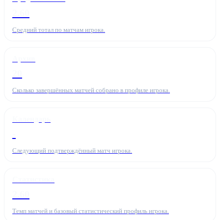
2.60
Средний тотал по матчам игрока.
Архив
20
Сколько завершённых матчей собрано в профиле игрока.
Календарь
-
Следующий подтверждённый матч игрока.
Статистика
2.60
Темп матчей и базовый статистический профиль игрока.