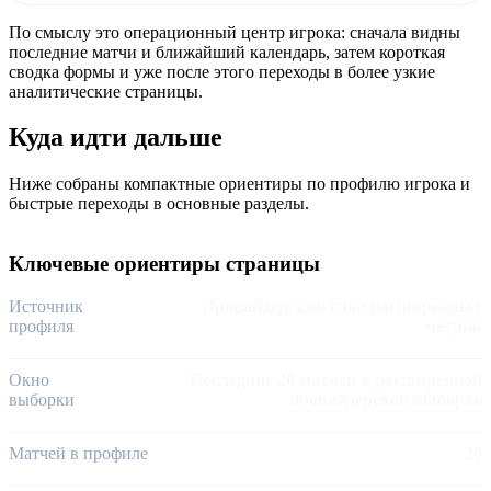
По смыслу это операционный центр игрока: сначала видны
последние матчи и ближайший календарь, затем короткая
сводка формы и уже после этого переходы в более узкие
аналитические страницы.
Куда идти дальше
Ниже собраны компактные ориентиры по профилю игрока и
быстрые переходы в основные разделы.
Ключевые ориентиры страницы
Источник
Провайдерский слой расширенных
профиля
метрик
Окно
Последние 20 матчей в расширенной
выборки
провайдерской выборке
Матчей в профиле
20