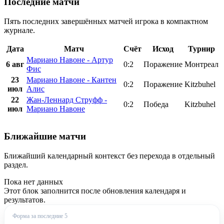
Последние матчи
Пять последних завершённых матчей игрока в компактном
журнале.
Дата
Матч
Счёт
Исход
Турнир
Мариано Навоне - Артур
6 авг
0:2
Поражение
Монтреал
Фис
23
Мариано Навоне - Кантен
0:2
Поражение
Kitzbuhel
июл
Алис
22
Жан-Леннард Струфф -
0:2
Победа
Kitzbuhel
июл
Мариано Навоне
Ближайшие матчи
Ближайший календарный контекст без перехода в отдельный
раздел.
Пока нет данных
Этот блок заполнится после обновления календаря и
результатов.
Форма за последние 5