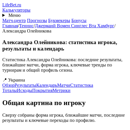
Перейти
Life
Bet
.ru
к
Калькуляторы
основному
Меню
содержанию
Матч-центр
Прогнозы
Букмекеры
Бонусы
Главная
/
Теннис
/
Джерманй Вомен Синглес Вта Хамбург
/
Александра Олейникова
Александра Олейникова: статистика игрока,
результаты и календарь
Статистика Александра Олейникова: последние результаты,
ближайшие матчи, форма игрока, ключевые тренды по
турнирам и общий профиль сезона.
📍 Украина
Обзор
Результаты
Календарь
Матчи
Статистика
Тоталы
Исходы
Покрытия
Метрики
Общая картина по игроку
Сверху собраны форма игрока, ближайшие матчи, последние
результаты и ключевые переходы по профилю.