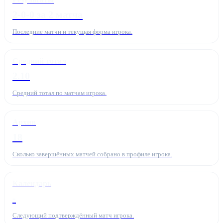
2-0-0 за 2 матча
Последние матчи и текущая форма игрока.
Средний тотал
2.10
Средний тотал по матчам игрока.
Архив
18
Сколько завершённых матчей собрано в профиле игрока.
Календарь
-
Следующий подтверждённый матч игрока.