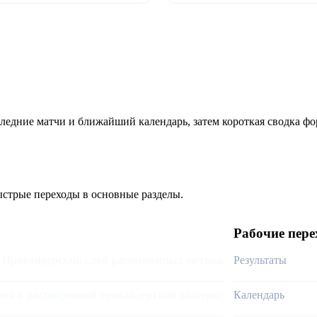
ледние матчи и ближайший календарь, затем короткая сводка фор
стрые переходы в основные разделы.
Рабочие пер
Провайдерский слой расширенных метрик
Результаты
чей в расширенной провайдерской выборке
Календарь