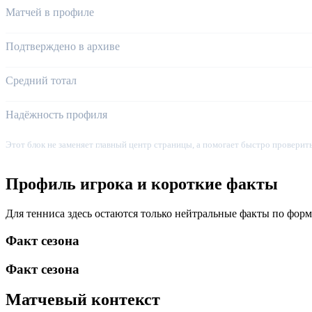
Матчей в профиле
Подтверждено в архиве
Средний тотал
Надёжность профиля
Этот блок не заменяет главный центр страницы, а помогает быстро проверит
Профиль игрока и короткие факты
Для тенниса здесь остаются только нейтральные факты по форм
Факт сезона
Факт сезона
Матчевый контекст