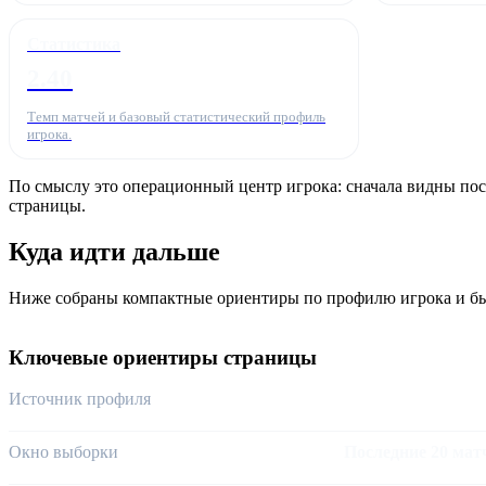
Статистика
2.40
Темп матчей и базовый статистический профиль
игрока.
По смыслу это операционный центр игрока: сначала видны пос
страницы.
Куда идти дальше
Ниже собраны компактные ориентиры по профилю игрока и бы
Ключевые ориентиры страницы
Источник профиля
Окно выборки
Последние 20 мат