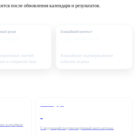
ится после обновления календаря и результатов.
ный архив
Ближайший контекст
в профиле
Следующий матч
-
авершённых матчей
Ближайшее подтверждённое
но в открытой базе.
событие игрока.
Календарь
-
ано в профиле
Следующий подтверждённый матч игрока.