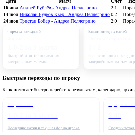
Дата
Матч
Счёт
Ис
16 июл
Андрей Рублёв - Андреа Пеллегрино
2:1
Пора
14 июл
Николай Будков Кьер - Андреа Пеллегрино
0:2
Побе
24 июн
Тристан Бойер - Андреа Пеллегрино
2:0
Пора
Форма за последние 5
Баланс последних матчей
Форма
Победы / поражения
1-0-2 за 3 матча
1 / 2
Быстрый итог по последним
Баланс по пяти последн
завершённым матчам.
завершённым матчам игр
Быстрые переходы по игроку
Блок помогает быстро перейти к результатам, календарю, архив
Результаты
Средний то
1-0-2 за 3 матча
2.40
Последние матчи и текущая форма игрока.
Средний тотал 