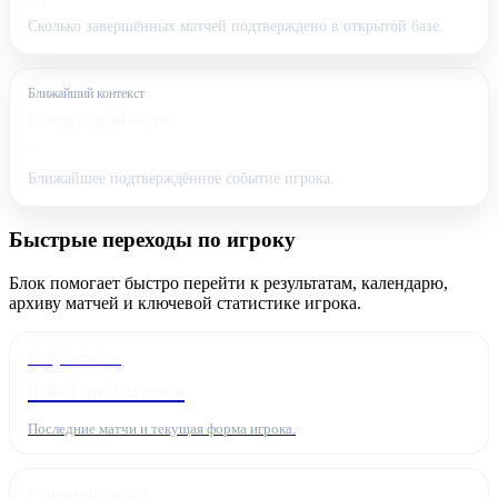
Сколько завершённых матчей подтверждено в открытой базе.
Ближайший контекст
Следующий матч
-
Ближайшее подтверждённое событие игрока.
Быстрые переходы по игроку
Блок помогает быстро перейти к результатам, календарю,
архиву матчей и ключевой статистике игрока.
Результаты
0-0-3 за 3 матча
Последние матчи и текущая форма игрока.
Средний тотал