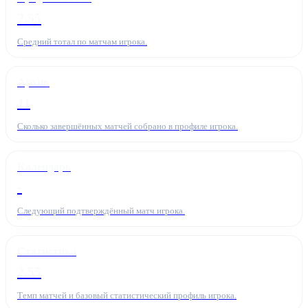
2.55
Средний тотал по матчам игрока.
Архив
11
Сколько завершённых матчей собрано в профиле игрока.
Календарь
-
Следующий подтверждённый матч игрока.
Статистика
2.55
Темп матчей и базовый статистический профиль игрока.