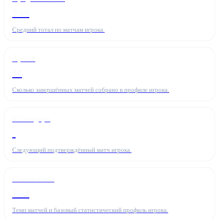
2.60
Средний тотал по матчам игрока.
Архив
14
Сколько завершённых матчей собрано в профиле игрока.
Календарь
-
Следующий подтверждённый матч игрока.
Статистика
2.60
Темп матчей и базовый статистический профиль игрока.