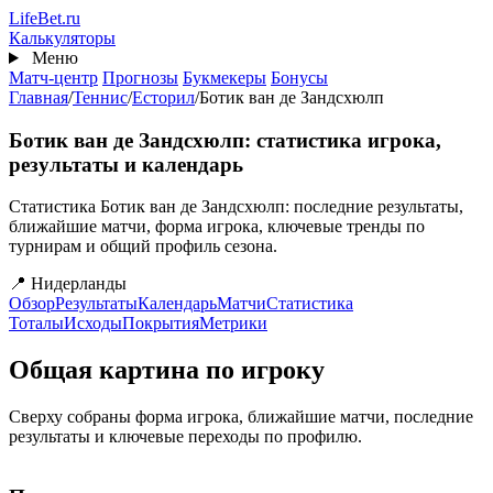
Перейти
Life
Bet
.ru
к
Калькуляторы
основному
Меню
содержанию
Матч-центр
Прогнозы
Букмекеры
Бонусы
Главная
/
Теннис
/
Есторил
/
Ботик ван де Зандсхюлп
Ботик ван де Зандсхюлп: статистика игрока,
результаты и календарь
Статистика Ботик ван де Зандсхюлп: последние результаты,
ближайшие матчи, форма игрока, ключевые тренды по
турнирам и общий профиль сезона.
📍 Нидерланды
Обзор
Результаты
Календарь
Матчи
Статистика
Тоталы
Исходы
Покрытия
Метрики
Общая картина по игроку
Сверху собраны форма игрока, ближайшие матчи, последние
результаты и ключевые переходы по профилю.