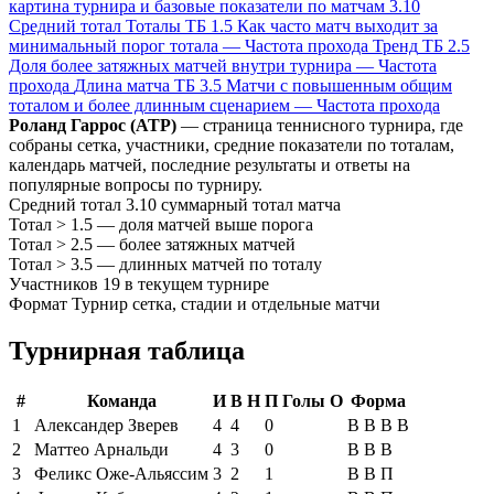
картина турнира и базовые показатели по матчам
3.10
Средний тотал
Тоталы
ТБ 1.5
Как часто матч выходит за
минимальный порог тотала
—
Частота прохода
Тренд
ТБ 2.5
Доля более затяжных матчей внутри турнира
—
Частота
прохода
Длина матча
ТБ 3.5
Матчи с повышенным общим
тоталом и более длинным сценарием
—
Частота прохода
Роланд Гаррос (ATP)
— страница теннисного турнира, где
собраны сетка, участники, средние показатели по тоталам,
календарь матчей, последние результаты и ответы на
популярные вопросы по турниру.
Средний тотал
3.10
суммарный тотал матча
Тотал > 1.5
—
доля матчей выше порога
Тотал > 2.5
—
более затяжных матчей
Тотал > 3.5
—
длинных матчей по тоталу
Участников
19
в текущем турнире
Формат
Турнир
сетка, стадии и отдельные матчи
Турнирная таблица
#
Команда
И
В
Н
П
Голы
О
Форма
1
Александер Зверев
4
4
0
В
В
В
В
2
Маттео Арнальди
4
3
0
В
В
В
3
Феликс Оже-Альяссим
3
2
1
В
В
П