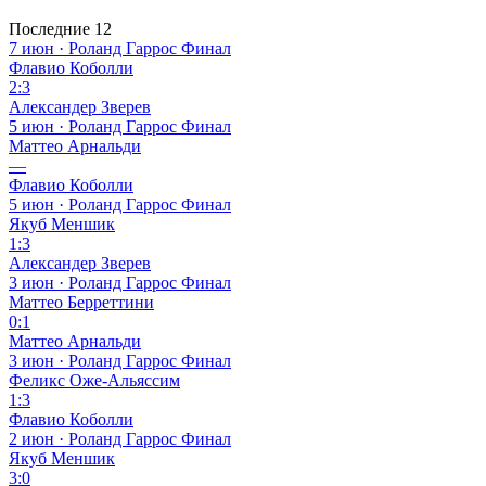
Последние 12
7 июн · Роланд Гаррос
Финал
Флавио Коболли
2:3
Александер Зверев
5 июн · Роланд Гаррос
Финал
Маттео Арнальди
—
Флавио Коболли
5 июн · Роланд Гаррос
Финал
Якуб Меншик
1:3
Александер Зверев
3 июн · Роланд Гаррос
Финал
Маттео Берреттини
0:1
Маттео Арнальди
3 июн · Роланд Гаррос
Финал
Феликс Оже-Альяссим
1:3
Флавио Коболли
2 июн · Роланд Гаррос
Финал
Якуб Меншик
3:0