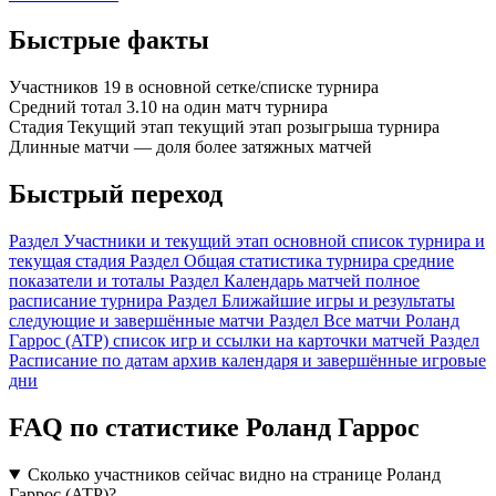
Быстрые факты
Участников
19
в основной сетке/списке турнира
Средний тотал
3.10
на один матч турнира
Стадия
Текущий этап
текущий этап розыгрыша турнира
Длинные матчи
—
доля более затяжных матчей
Быстрый переход
Раздел
Участники и текущий этап
основной список турнира и
текущая стадия
Раздел
Общая статистика турнира
средние
показатели и тоталы
Раздел
Календарь матчей
полное
расписание турнира
Раздел
Ближайшие игры и результаты
следующие и завершённые матчи
Раздел
Все матчи Роланд
Гаррос (ATP)
список игр и ссылки на карточки матчей
Раздел
Расписание по датам
архив календаря и завершённые игровые
дни
FAQ по статистике Роланд Гаррос
Сколько участников сейчас видно на странице Роланд
Гаррос (ATP)?