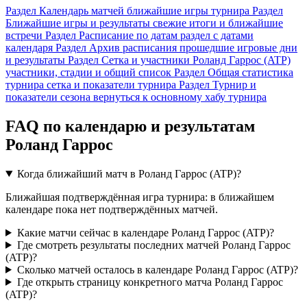
Раздел
Календарь матчей
ближайшие игры турнира
Раздел
Ближайшие игры и результаты
свежие итоги и ближайшие
встречи
Раздел
Расписание по датам
раздел с датами
календаря
Раздел
Архив расписания
прошедшие игровые дни
и результаты
Раздел
Сетка и участники Роланд Гаррос (ATP)
участники, стадии и общий список
Раздел
Общая статистика
турнира
сетка и показатели турнира
Раздел
Турнир и
показатели сезона
вернуться к основному хабу турнира
FAQ по календарю и результатам
Роланд Гаррос
Когда ближайший матч в Роланд Гаррос (ATP)?
Ближайшая подтверждённая игра турнира: в ближайшем
календаре пока нет подтверждённых матчей.
Какие матчи сейчас в календаре Роланд Гаррос (ATP)?
Где смотреть результаты последних матчей Роланд Гаррос
(ATP)?
Сколько матчей осталось в календаре Роланд Гаррос (ATP)?
Где открыть страницу конкретного матча Роланд Гаррос
(ATP)?