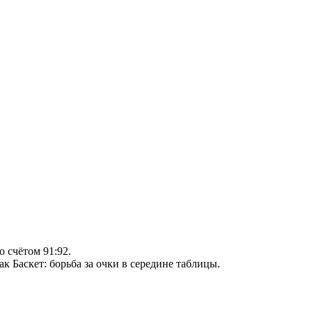
 счётом 91:92.
к Баскет: борьба за очки в середине таблицы.