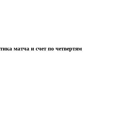
тика матча и счет по четвертям