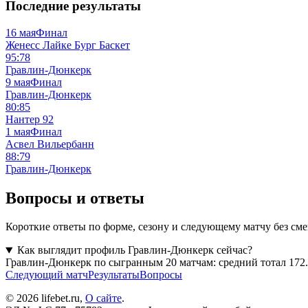
Последние результаты
16 мая
Финал
Женесс Лайке Бург Баскет
95:78
Гравлин-Дюнкерк
9 мая
Финал
Гравлин-Дюнкерк
80:85
Нантер 92
1 мая
Финал
Асвел Вильербанн
88:79
Гравлин-Дюнкерк
Вопросы и ответы
Короткие ответы по форме, сезону и следующему матчу без см
Как выглядит профиль Гравлин-Дюнкерк сейчас?
Гравлин-Дюнкерк по сыгранным 20 матчам: средний тотал 172.30
Следующий матч
Результаты
Вопросы
© 2026 lifebet.ru,
О сайте
.