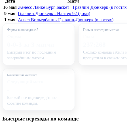
Дата
Матч
16 мая
Женесс Лайке Бург Баскет - Гравлин-Дюнкерк (в гостях
9 мая
Гравлин-Дюнкерк - Нантер 92 (дома)
1 мая
Асвел Вильербанн - Гравлин-Дюнкерк (в гостях)
Форма за последние 5
Голы в последних матчах
Форма
Голы
0-0-3 за 3 матча
237:268
Быстрый итог по последним
Сколько команда забила 
завершённым матчам.
пропустила в свежем отр
Ближайший контекст
Следующий матч
-
Ближайшее подтверждённое
событие команды.
Быстрые переходы по команде