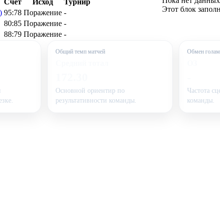
Пока нет данных
Счёт
Исход
Турнир
Этот блок заполн
)
95:78
Поражение
-
80:85
Поражение
-
88:79
Поражение
-
Общий темп матчей
Обмен голам
Средний тотал
ОЗ
172.30
-
и
Основной ориентир по
Частота сц
езке.
результативности команды.
команды.