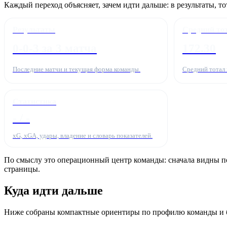
Каждый переход объясняет, зачем идти дальше: в результаты, т
Результаты
Средний то
0-0-3 за 3 матча
172.30
Последние матчи и текущая форма команды.
Средний тотал
Статистика
- / -
xG, xGA, удары, владение и словарь показателей.
По смыслу это операционный центр команды: сначала видны по
страницы.
Куда идти дальше
Ниже собраны компактные ориентиры по профилю команды и б