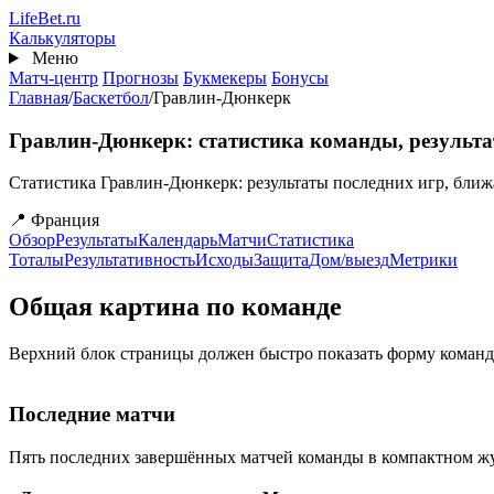
Перейти
Life
Bet
.ru
к
Калькуляторы
основному
Меню
содержанию
Матч-центр
Прогнозы
Букмекеры
Бонусы
Главная
/
Баскетбол
/
Гравлин-Дюнкерк
Гравлин-Дюнкерк: статистика команды, результа
Статистика Гравлин-Дюнкерк: результаты последних игр, ближ
📍 Франция
Обзор
Результаты
Календарь
Матчи
Статистика
Тоталы
Результативность
Исходы
Защита
Дом/выезд
Метрики
Общая картина по команде
Верхний блок страницы должен быстро показать форму команд
Последние матчи
Пять последних завершённых матчей команды в компактном ж