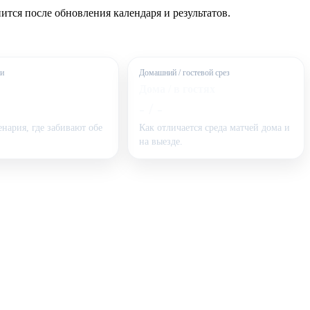
ится после обновления календаря и результатов.
и
Домашний / гостевой срез
Дома / в гостях
- / -
енария, где забивают обе
Как отличается среда матчей дома и
на выезде.