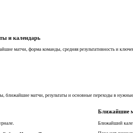
ты и календарь
айшие матчи, форма команды, средняя результативность и ключе
ы, ближайшие матчи, результаты и основные переходы в нужные
Ближайшие 
урнале.
Ближайший кален