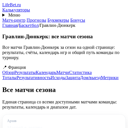
Перейти
Life
Bet
.ru
к
Калькуляторы
основному
Меню
содержанию
Матч-центр
Прогнозы
Букмекеры
Бонусы
Главная
/
Баскетбол
/
Гравлин-Дюнкерк
Гравлин-Дюнкерк: все матчи сезона
Все матчи Гравлин-Дюнкерк за сезон на одной странице:
результаты, счёты, календарь игр и общий путь команды по
турниру.
📍 Франция
Обзор
Результаты
Календарь
Матчи
Статистика
Тоталы
Результативность
Исходы
Защита
Дом/выезд
Метрики
Все матчи сезона
Единая страница со всеми доступными матчами команды:
результаты, календарь и диапазон дат.
Архив
Матчей в архиве