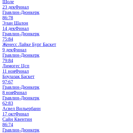
Шоле
23 дек
Финал
Гравлин-Дюнкерк
86:78
Элан Шалон
14 дек
Финал
Гравлин-Дюнкерк
75:84
Женесс Лайке Бург Баскет
9 дек
Финал
Гравлин-Дюнкерк
79:84
Лимогес Цсп
11 ноя
Финал
Боулазак Баскет
97:67
Гравлин-Дюнкерк
8 ноя
Финал
Гравлин-Дюнкерк
62:83
Асвел Вильербанн
17 окт
Финал
Сайн Квентин
86:74
Гравлин-Дюнкерк