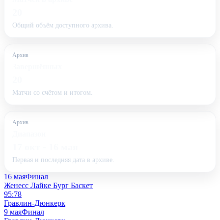
20
Общий объём доступного архива.
Архив
Завершённых
20
Матчи со счётом и итогом.
Архив
Диапазон
17 окт - 16 мая
Первая и последняя дата в архиве.
16 мая
Финал
Женесс Лайке Бург Баскет
95:78
Гравлин-Дюнкерк
9 мая
Финал