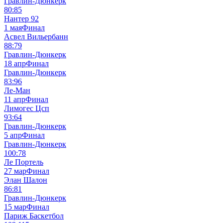
Гравлин-Дюнкерк
80:85
Нантер 92
1 мая
Финал
Асвел Вильербанн
88:79
Гравлин-Дюнкерк
18 апр
Финал
Гравлин-Дюнкерк
83:96
Ле-Ман
11 апр
Финал
Лимогес Цсп
93:64
Гравлин-Дюнкерк
5 апр
Финал
Гравлин-Дюнкерк
100:78
Ле Портель
27 мар
Финал
Элан Шалон
86:81
Гравлин-Дюнкерк
15 мар
Финал
Париж Баскетбол