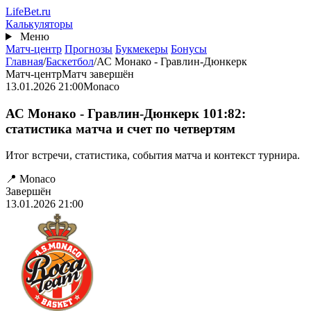
Перейти
Life
Bet
.ru
к
Калькуляторы
основному
Меню
содержанию
Матч-центр
Прогнозы
Букмекеры
Бонусы
Главная
/
Баскетбол
/
АС Монако - Гравлин-Дюнкерк
Матч-центр
Матч завершён
13.01.2026 21:00
Monaco
АС Монако - Гравлин-Дюнкерк 101:82:
статистика матча и счет по четвертям
Итог встречи, статистика, события матча и контекст турнира.
📍 Monaco
Завершён
13.01.2026 21:00