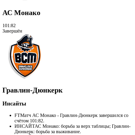
АС Монако
101:82
Завершён
Гравлин-Дюнкерк
Инсайты
FT
Матч АС Монако - Гравлин-Дюнкерк завершился со
счётом 101:82.
ИНСАЙТ
АС Монако: борьба за верх таблицы; Гравлин-
Дюнкерк: борьба за выживание.