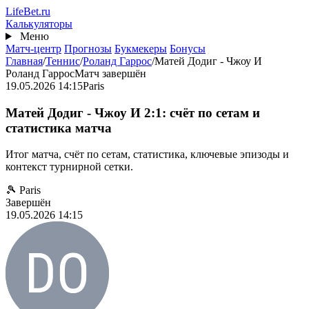
Перейти
Life
Bet
.ru
к
Калькуляторы
основному
Меню
содержанию
Матч-центр
Прогнозы
Букмекеры
Бонусы
Главная
/
Теннис
/
Роланд Гаррос
/
Матей Додиг - Чжоу И
Роланд Гаррос
Матч завершён
19.05.2026 14:15
Paris
Матей Додиг - Чжоу И 2:1: счёт по сетам и
статистика матча
Итог матча, счёт по сетам, статистика, ключевые эпизоды и
контекст турнирной сетки.
🎾 Paris
Завершён
19.05.2026 14:15