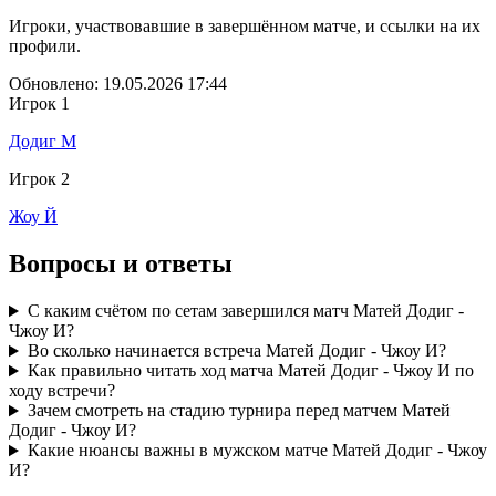
Игроки, участвовавшие в завершённом матче, и ссылки на их
профили.
Обновлено: 19.05.2026 17:44
Игрок 1
Додиг М
Игрок 2
Жоу Й
Вопросы и ответы
С каким счётом по сетам завершился матч Матей Додиг -
Чжоу И?
Во сколько начинается встреча Матей Додиг - Чжоу И?
Как правильно читать ход матча Матей Додиг - Чжоу И по
ходу встречи?
Зачем смотреть на стадию турнира перед матчем Матей
Додиг - Чжоу И?
Какие нюансы важны в мужском матче Матей Додиг - Чжоу
И?