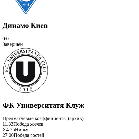
Динамо Киев
0:0
Завершён
ФК Университатя Клуж
Предматчевые коэффициенты (архив)
1
1.33
Победа хозяев
X
4.75
Ничья
2
7.00
Победа гостей