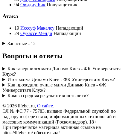
94
Овидиу Бик
Полузащитник
Атака
19
Иссоуф Макалоу
Нападающий
29
Оукассе Мендй
Нападающий
Запасные - 12
Вопросы и ответы
Как завершился матч Динамо Киев - ФК Университатя
Клуж?
Итог матча Динамо Киев - ФК Университатя Клуж?
Как проходили очные матчи Динамо Киев - ФК
Университатя Клуж?
Какова средняя результативность лиги?
© 2026 lifebet.ru,
О сайте
.
ЭЛ № ФС 77 - 75783, выдано Федеральной службой по
надзору в сфере связи, информационных технологий и
массовых коммуникаций (Роскомнадзор). 18+
При перепечатке материала активная ссылка на
https://lifebet.ru/ обязательна!