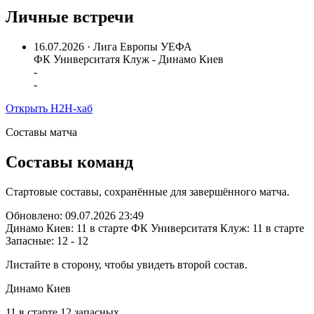
Личные встречи
16.07.2026 · Лига Европы УЕФА
ФК Университатя Клуж - Динамо Киев
-
-
Открыть H2H-хаб
Составы матча
Составы команд
Стартовые составы, сохранённые для завершённого матча.
Обновлено: 09.07.2026 23:49
Динамо Киев: 11 в старте
ФК Университатя Клуж: 11 в старте
Запасные: 12 - 12
Листайте в сторону, чтобы увидеть второй состав.
Динамо Киев
11 в старте
12 запасных