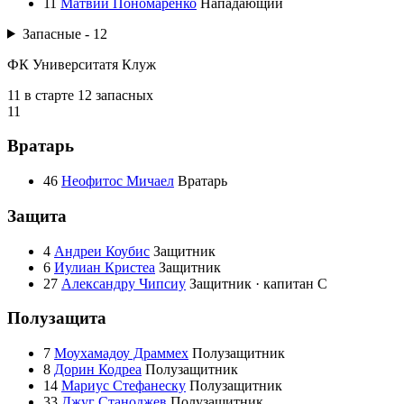
11
Матвии Пономаренко
Нападающий
Запасные - 12
ФК Университатя Клуж
11 в старте
12 запасных
11
Вратарь
46
Неофитос Мичаел
Вратарь
Защита
4
Андреи Коубис
Защитник
6
Иулиан Кристеа
Защитник
27
Александру Чипсиу
Защитник · капитан
C
Полузащита
7
Моухамадоу Драммех
Полузащитник
8
Дорин Кодреа
Полузащитник
14
Мариус Стефанеску
Полузащитник
33
Джуг Станоджев
Полузащитник