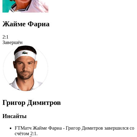
Жайме Фариа
2:1
Завершён
Григор Димитров
Инсайты
FT
Матч Жайме Фариа - Григор Димитров завершился со
счётом 2:1.