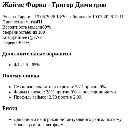
Жайме Фариа - Григор Димитров
Роланд Гаррос · 19.05.2026 13:30 · обновлено 19.05.2026 11:11
Прогноз до матча
П1
Вероятность модели
69%
Уверенность
68 из 100
Коэффициент
@1.73
Перевес
+11%
Дополнительные варианты
Ф1 -2.5 · 65%
Почему ставка
Сезонные показатели игроков: 38% против 0%.
Форма игроков: 38% против 0% за последние матчи.
Профиль геймов: 2.58 против 2.89.
Риски
Для одного из игроков нет актуального ранга, поэтому
модель усилила вес формы.