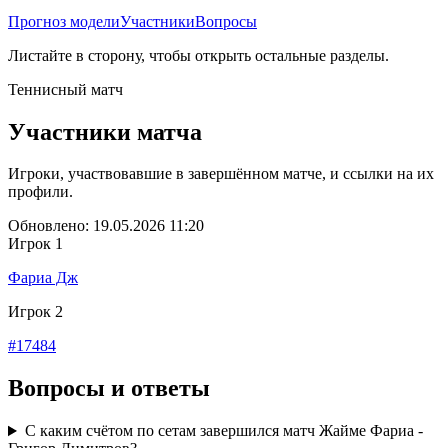
Прогноз модели
Участники
Вопросы
Листайте в сторону, чтобы открыть остальные разделы.
Теннисный матч
Участники матча
Игроки, участвовавшие в завершённом матче, и ссылки на их
профили.
Обновлено: 19.05.2026 11:20
Игрок 1
Фариа Дж
Игрок 2
#17484
Вопросы и ответы
С каким счётом по сетам завершился матч Жайме Фариа -