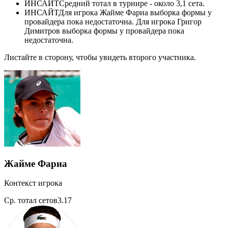
ИНСАЙТ
Средний тотал в турнире - около 3,1 сета.
ИНСАЙТ
Для игрока Жайме Фариа выборка формы у
провайдера пока недостаточна. Для игрока Григор
Димитров выборка формы у провайдера пока
недостаточна.
Листайте в сторону, чтобы увидеть второго участника.
Жайме Фариа
Контекст игрока
Ср. тотал сетов
3.17