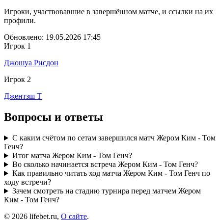
Игроки, участвовавшие в завершённом матче, и ссылки на их
профили.
Обновлено: 19.05.2026 17:45
Игрок 1
Джошуа Рисдон
Игрок 2
Джентзш Т
Вопросы и ответы
С каким счётом по сетам завершился матч Жером Ким - Том
Генч?
Итог матча Жером Ким - Том Генч?
Во сколько начинается встреча Жером Ким - Том Генч?
Как правильно читать ход матча Жером Ким - Том Генч по
ходу встречи?
Зачем смотреть на стадию турнира перед матчем Жером
Ким - Том Генч?
© 2026 lifebet.ru,
О сайте
.