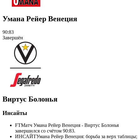
Умана Рейер Венеция
90:83
Завершён
Виртус Болонья
Инсайты
FT
Матч Умана Рейер Венеция - Виртус Болонья
завершился со счётом 90:83.
ИНСАЙТ
Умана Рейер Венеция: борьба за верх таблицы;