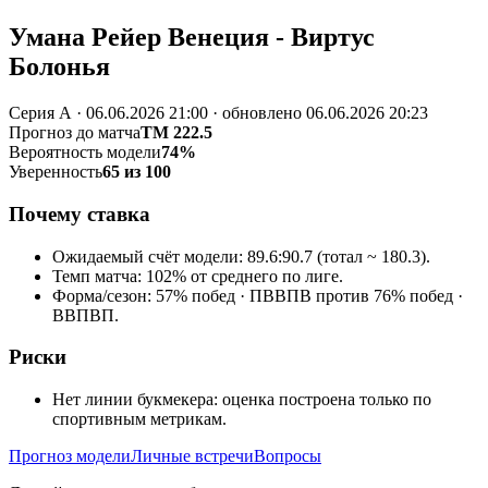
Умана Рейер Венеция - Виртус
Болонья
Серия А · 06.06.2026 21:00 · обновлено 06.06.2026 20:23
Прогноз до матча
ТМ 222.5
Вероятность модели
74%
Уверенность
65 из 100
Почему ставка
Ожидаемый счёт модели: 89.6:90.7 (тотал ~ 180.3).
Темп матча: 102% от среднего по лиге.
Форма/сезон: 57% побед · ПВВПВ против 76% побед ·
ВВПВП.
Риски
Нет линии букмекера: оценка построена только по
спортивным метрикам.
Прогноз модели
Личные встречи
Вопросы