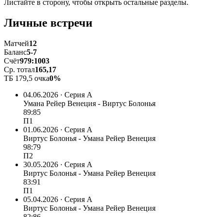
Листайте в сторону, чтобы открыть остальные разделы.
Личные встречи
Матчей
12
Баланс
5-7
Счёт
979:1003
Ср. тотал
165,17
ТБ 179,5 очка
0%
04.06.2026 · Серия А
Умана Рейер Венеция - Виртус Болонья
89:85
П1
01.06.2026 · Серия А
Виртус Болонья - Умана Рейер Венеция
98:79
П2
30.05.2026 · Серия А
Виртус Болонья - Умана Рейер Венеция
83:91
П1
05.04.2026 · Серия А
Виртус Болонья - Умана Рейер Венеция
82:86