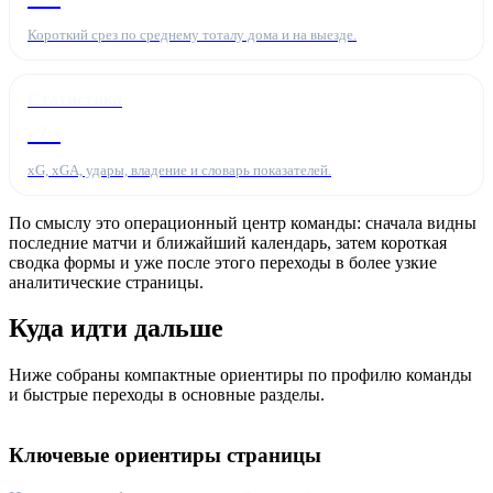
Короткий срез по среднему тоталу дома и на выезде.
Статистика
- / -
xG, xGA, удары, владение и словарь показателей.
По смыслу это операционный центр команды: сначала видны
последние матчи и ближайший календарь, затем короткая
сводка формы и уже после этого переходы в более узкие
аналитические страницы.
Куда идти дальше
Ниже собраны компактные ориентиры по профилю команды
и быстрые переходы в основные разделы.
Ключевые ориентиры страницы