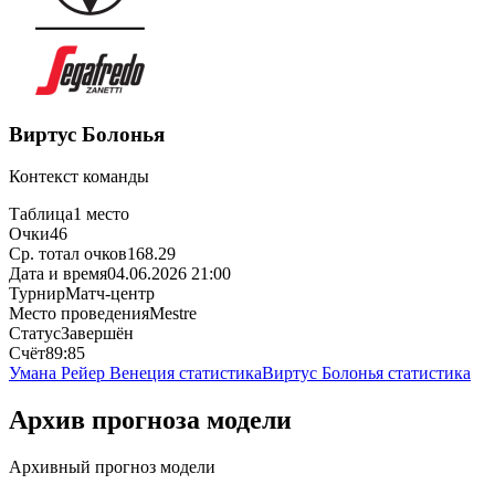
Виртус Болонья
Контекст команды
Таблица
1 место
Очки
46
Ср. тотал очков
168.29
Дата и время
04.06.2026 21:00
Турнир
Матч-центр
Место проведения
Mestre
Статус
Завершён
Счёт
89:85
Умана Рейер Венеция статистика
Виртус Болонья статистика
Архив прогноза модели
Архивный прогноз модели