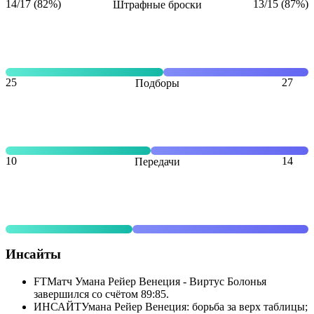
14/17 (82%)
13/15 (87%)
Штрафные броски
25
27
Подборы
10
14
Передачи
Инсайты
FT
Матч Умана Рейер Венеция - Виртус Болонья
завершился со счётом 89:85.
ИНСАЙТ
Умана Рейер Венеция: борьба за верх таблицы;