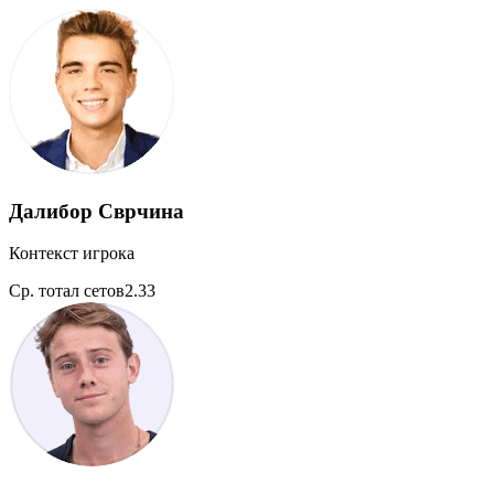
Далибор Сврчина
Контекст игрока
Ср. тотал сетов
2.33