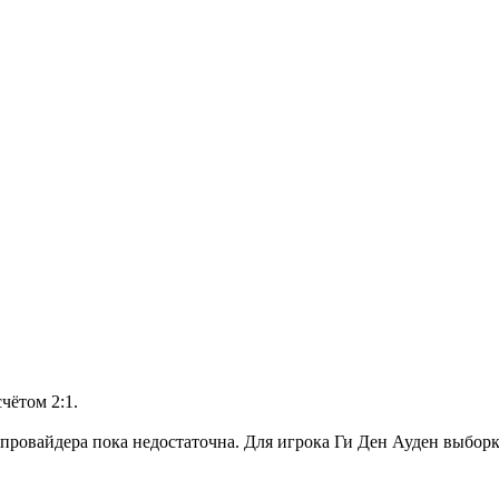
чётом 2:1.
ровайдера пока недостаточна. Для игрока Ги Ден Ауден выборк