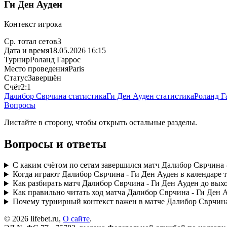
Ги Ден Ауден
Контекст игрока
Ср. тотал сетов
3
Дата и время
18.05.2026 16:15
Турнир
Роланд Гаррос
Место проведения
Paris
Статус
Завершён
Счёт
2:1
Далибор Сврчина статистика
Ги Ден Ауден статистика
Роланд Г
Вопросы
Листайте в сторону, чтобы открыть остальные разделы.
Вопросы и ответы
С каким счётом по сетам завершился матч Далибор Сврчина 
Когда играют Далибор Сврчина - Ги Ден Ауден в календаре 
Как разбирать матч Далибор Сврчина - Ги Ден Ауден до выхо
Как правильно читать ход матча Далибор Сврчина - Ги Ден А
Почему турнирный контекст важен в матче Далибор Сврчина
© 2026 lifebet.ru,
О сайте
.