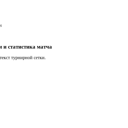
н
м и статистика матча
нтекст турнирной сетки.