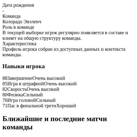
Дата рождения
-
Команда
Колорадо Эвэленч
Роль в команде
В текущей выборке игрок регулярно появляется в составе и
влияет на общую структуру команды.
Характеристика
Профиль игрока собран из доступных данных и контекста
команды.
Навыки игрока
88
Завершение
Очень высокий
85
Игра в штрафной
Очень высокий
82
Скорость
Очень высокий
80
Физика
Сильный
76
Игра головой
Сильный
71
Пас в финальной трети
Хороший
Ближайшие и последние матчи
команды