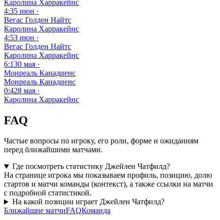
Каролина Харракейнс
4:3
5 июн ·
Вегас Голден Найтс
Каролина Харракейнс
4:5
3 июн ·
Вегас Голден Найтс
Каролина Харракейнс
6:1
30 мая ·
Монреаль Канадиенс
Монреаль Канадиенс
0:4
28 мая ·
Каролина Харракейнс
FAQ
Частые вопросы по игроку, его роли, форме и ожиданиям
перед ближайшими матчами.
Где посмотреть статистику Джейлен Чатфилд?
На странице игрока мы показываем профиль, позицию, долю
стартов и матчи команды (контекст), а также ссылки на матчи
с подробной статистикой.
На какой позиции играет Джейлен Чатфилд?
Ближайшие матчи
FAQ
Команда