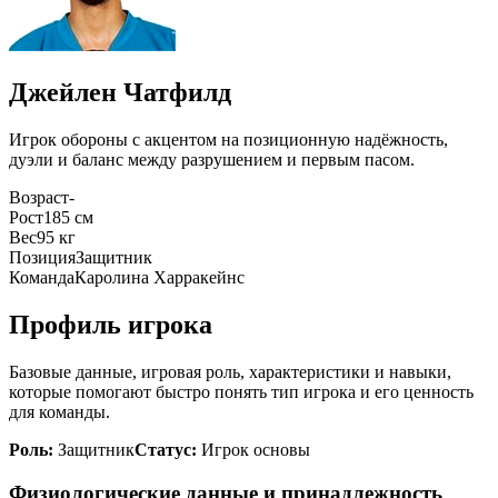
Джейлен Чатфилд
Игрок обороны с акцентом на позиционную надёжность,
дуэли и баланс между разрушением и первым пасом.
Возраст
-
Рост
185 см
Вес
95 кг
Позиция
Защитник
Команда
Каролина Харракейнс
Профиль игрока
Базовые данные, игровая роль, характеристики и навыки,
которые помогают быстро понять тип игрока и его ценность
для команды.
Роль:
Защитник
Статус:
Игрок основы
Физиологические данные и принадлежность