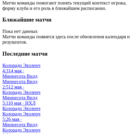
Матчи команды помогают понять текущий контекст игрока,
форму клуба и его роль в ближайшем расписании.
Ближайшие матчи
Пока нет данных
Матчи команды появятся здесь после обновления календаря и
результатов.
Последние матчи
Колорадо Эвэленч
4:3
14 мая ·
Миннесота Вилд
Миннесота Вилд
2:5
12 мая ·
Колорадо Эвэленч
Миннесота Вилд
5:1
10 мая · НХЛ
Колорадо Эвэленч
Колорадо Эвэленч
5:2
6 мая ·
Миннесота Вилд
Колорадо Эвэленч