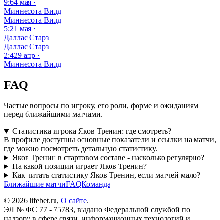
9:6
4 мая ·
Миннесота Вилд
Миннесота Вилд
5:2
1 мая ·
Даллас Старз
Даллас Старз
2:4
29 апр ·
Миннесота Вилд
FAQ
Частые вопросы по игроку, его роли, форме и ожиданиям
перед ближайшими матчами.
Статистика игрока Яков Тренин: где смотреть?
В профиле доступны основные показатели и ссылки на матчи,
где можно посмотреть детальную статистику.
Яков Тренин в стартовом составе - насколько регулярно?
На какой позиции играет Яков Тренин?
Как читать статистику Яков Тренин, если матчей мало?
Ближайшие матчи
FAQ
Команда
© 2026 lifebet.ru,
О сайте
.
ЭЛ № ФС 77 - 75783, выдано Федеральной службой по
надзору в сфере связи, информационных технологий и